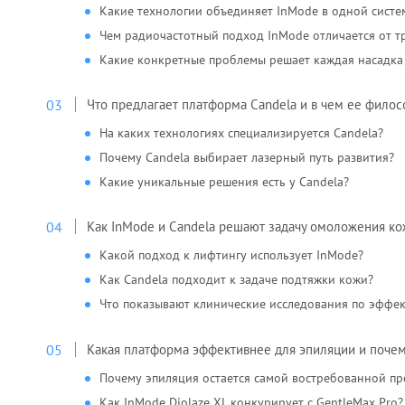
Какие технологии объединяет InMode в одной систе
Чем радиочастотный подход InMode отличается от 
Какие конкретные проблемы решает каждая насадка
Что предлагает платформа Candela и в чем ее фило
На каких технологиях специализируется Candela?
Почему Candela выбирает лазерный путь развития?
Какие уникальные решения есть у Candela?
Как InMode и Candela решают задачу омоложения к
Какой подход к лифтингу использует InMode?
Как Candela подходит к задаче подтяжки кожи?
Что показывают клинические исследования по эффе
Какая платформа эффективнее для эпиляции и почем
Почему эпиляция остается самой востребованной п
Как InMode Diolaze XL конкурирует с GentleMax Pro?