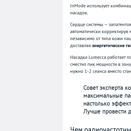
InMode использует комбинац
насадок.
Сердце системы — запатентов
автоматически корректируя м
независимо от типа кожи па
доставляя
энергетические т
Насадка Lumecca работает по
сместил пик мощности в зон
нужно 1-2 сеанса вместо ста
Совет эксперта к
максимальные пар
настолько эффект
Лучше провести д
Чем радиочастотны