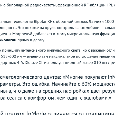
ию биполярной радиочастоты, фракционной RF-абляции, IPL и
анная технология Bipolar RF с обратной связью. Датчики 1000 
ощность. Это похоже на круиз-контроль в автомобиле — задал
циента. Morpheus8 добавляет к этому микроигольчатую фракци
ехнологии
прямо в дерму.
 принципу интенсивного импульсного света, но с важным отли
у 515-600 нм — именно там максимальное поглощение меланино
ндартных 4-5. Diolaze XL использует диодный лазер 810 нм с р
осметологического центра: «Многие покупают InM
аметры. Это ошибка. Начинайте с 60% мощности
ивна, что даже на средних настройках дает резу
ва сеанса с комфортом, чем один с жалобами.»
й подход InMode отличается от традицион