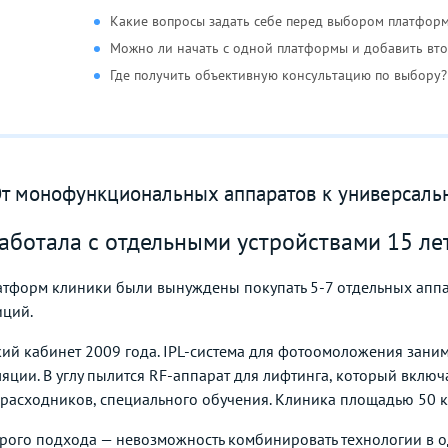
Какие вопросы задать себе перед выбором платфор
Можно ли начать с одной платформы и добавить вт
Где получить объективную консультацию по выбору?
От монофункциональных аппаратов к универсал
аботала с отдельными устройствами 15 ле
тформ клиники были вынуждены покупать 5-7 отдельных аппар
иций.
кий кабинет 2009 года. IPL-система для фотоомоложения зани
яции. В углу пылится RF-аппарат для лифтинга, который включ
 расходников, специального обучения. Клиника площадью 50 к
рого подхода — невозможность комбинировать технологии в одн