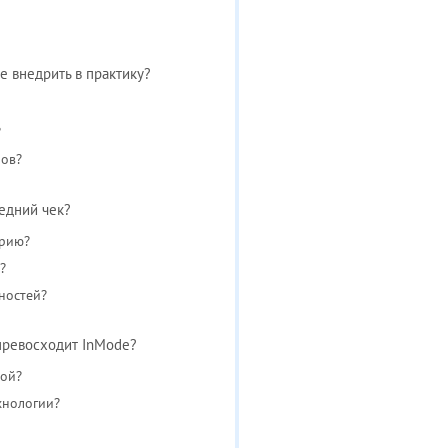
?
е внедрить в практику?
?
ров?
едний чек?
орию?
?
ностей?
 превосходит InMode?
ной?
хнологии?