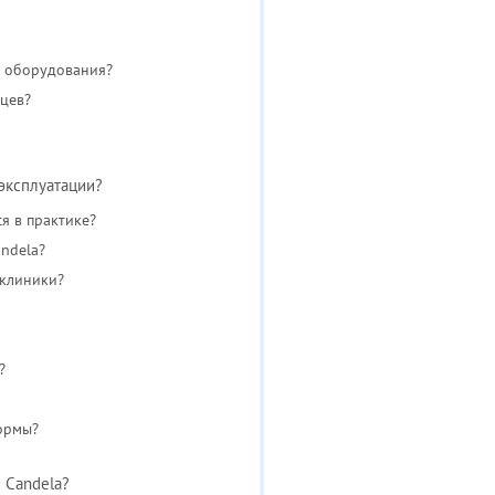
о оборудования?
яцев?
 эксплуатации?
я в практике?
ndela?
 клиники?
?
формы?
 Candela?