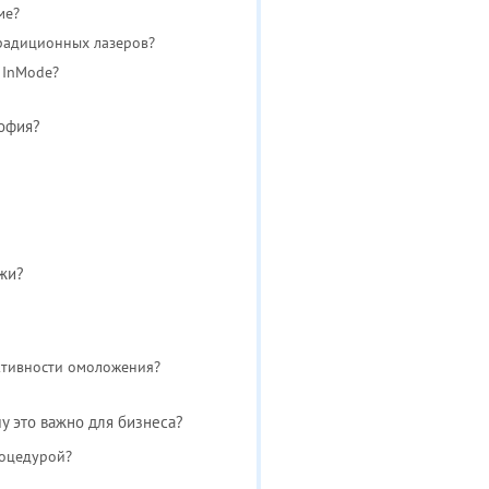
ме?
традиционных лазеров?
 InMode?
софия?
ожи?
ктивности омоложения?
у это важно для бизнеса?
роцедурой?