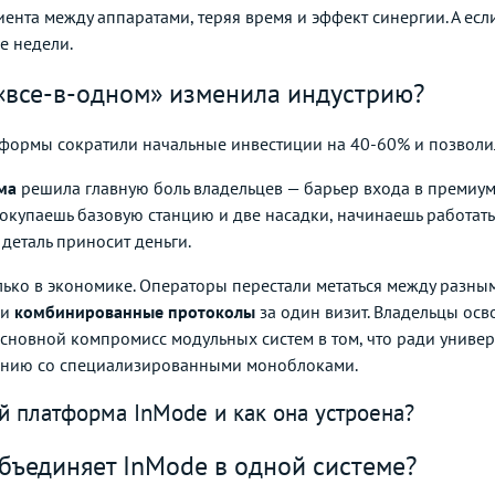
нта между аппаратами, теряя время и эффект синергии. А есл
е недели.
«все-в-одном» изменила индустрию?
формы сократили начальные инвестиции на 40-60% и позволи
ма
решила главную боль владельцев — барьер входа в премиум
окупаешь базовую станцию и две насадки, начинаешь работать.
 деталь приносит деньги.
ько в экономике. Операторы перестали метаться между разны
ли
комбинированные протоколы
за один визит. Владельцы ос
Основной компромисс модульных систем в том, что ради универ
ению со специализированными моноблоками.
й платформа InMode и как она устроена?
бъединяет InMode в одной системе?