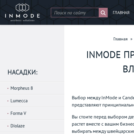
ГЛАВНАЯ
Главная
»
INMODE П
ВЛ
НАСАДКИ:
Morpheus 8
Выбор между InMode и Candel
Lumecca
представляют принципиально
Forma V
Вы стоите перед выбором дв
растет вместе с вашим бизне
Diolaze
выбирать между швейцарским