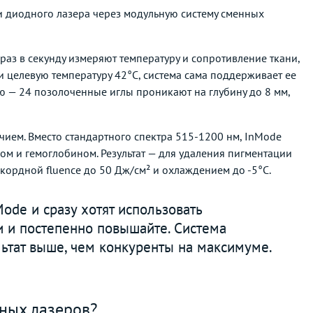
 диодного лазера через модульную систему сменных
раз в секунду измеряют температуру и сопротивление ткани,
и целевую температуру 42°C, система сама поддерживает ее
ю — 24 позолоченные иглы проникают на глубину до 8 мм,
чием. Вместо стандартного спектра 515-1200 нм, InMode
м и гемоглобином. Результат — для удаления пигментации
екордной fluence до 50 Дж/см² и охлаждением до -5°C.
ode и сразу хотят использовать
 и постепенно повышайте. Система
льтат выше, чем конкуренты на максимуме.
ных лазеров?