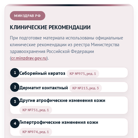
МИНЗДРАВ РФ
КЛИНИЧЕСКИЕ РЕКОМЕНДАЦИИ
При подготовке материала использованы официальные
клинические рекомендации из реестра Министерства
здравоохранения Российской Федерации
(
cr.minzdrav.gov.ru
).
Себорейный кератоз
1
КР №975, ред. 1
Дерматит контактный
2
КР №213, ред. 3
Другие атрофические изменения кожи
3
КР №751, ред. 1
Гипертрофические изменения кожи
4
КР №974, ред. 1