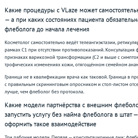
Какие процедуры с VLaze может самостоятельн
— а при каких состояниях пациента обязательн
флеболога до начала лечения
Косметолог самостоятельно ведёт телеангиэктазии, ретикуля
рамках C1 при отсутствии противопоказаний. Консультация 
признаках варикозной трансформации (C2 и выше с симптома
трофических изменениях кожи, отягощённом семейном анам
Граница не в квалификации врача как таковой. Граница в пр
с правильным скрининговым опросником и стоп-листом отс
лучше, чем флеболог без протокола.
Какие модели партнёрства с внешним флебол
запустить услугу без найма флеболога в штат 
оформить такое взаимодействие
Три рабочие модели. Первая — консультационные дни: флеб