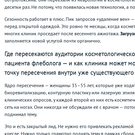
десятки раз. Не потому, что появилась новая технология, а п
Сезонность работает в плюс. Пик запросов «удаление вен» —
перед открытой одеждой. Это ровно те месяцы, когда косме
многих клиник проседает после весеннего ажиотажа.
Загруз
заполняется новой услугой почти органично.
Где пересекаются аудитории косметологическо
пациента флеболога — и как клиника может мо
точку пересечения внутри уже существующего
Ядро пересечения — женщины 35–55 лет, которые уже ходят
биоревитализацию, контурную пластику или лазерную эпил
клинических опросов, у каждой второй из них есть космети
сеть на ногах. Они никогда не обсуждали её с врачом — пото
поднимал тему.
Это и есть закрытый лид. Не нужно его привлекать рекламой 
кресле. Нужно только грамотно поднять тему в рамках сбора 