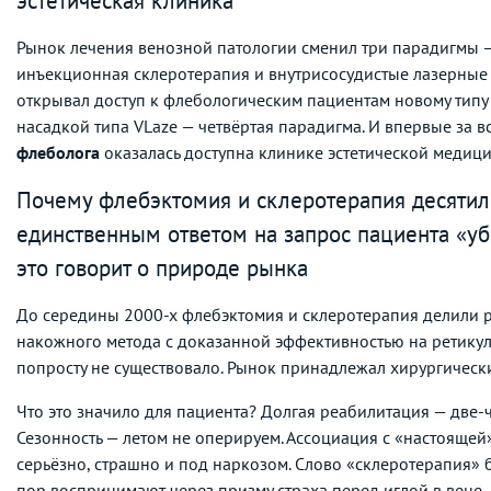
эстетическая клиника
Рынок лечения венозной патологии сменил три парадигмы —
инъекционная склеротерапия и внутрисосудистые лазерные
открывал доступ к флебологическим пациентам новому типу
насадкой типа VLaze — четвёртая парадигма. И впервые за 
флеболога
оказалась доступна клинике эстетической медиц
Почему флебэктомия и склеротерапия десятил
единственным ответом на запрос пациента «уб
это говорит о природе рынка
До середины 2000-х флебэктомия и склеротерапия делили 
накожного метода с доказанной эффективностью на ретику
попросту не существовало. Рынок принадлежал хирургическ
Что это значило для пациента? Долгая реабилитация — две-ч
Сезонность — летом не оперируем. Ассоциация с «настоящей
серьёзно, страшно и под наркозом. Слово «склеротерапия»
пор воспринимают через призму страха перед иглой в вене.