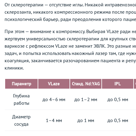
От склеротерапии — отсутствие иглы. Никакой интравенозно
склерозанта, никакого компрессионного режима после проце
психологический барьер, ради преодоления которого пациен
При этом — внимание к компромиссу. Выбирая VLaze ради н
жертвуем универсальностью склеротерапии для крупных ств
варикозе с рефлюксом VLaze не заменит ЭВЛК. Это разные 
задач, и попытка использовать накожный лазер там, где нуж
коагуляция, заканчивается разочарованием пациента и реп
клиники.
Параметр
VLaze
Станд. Nd:YAG
IPL
Глубина
до 4–6 мм
до 1–2 мм
до 0,5 мм
работы
Диаметр
1–4 мм
до 1 мм
до 0,5 мм
сосуда