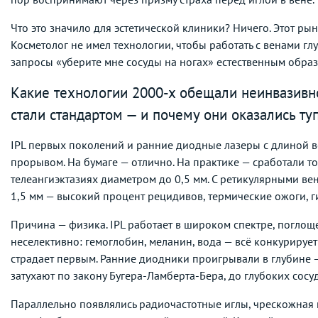
Что это значило для эстетической клиники? Ничего. Этот рын
Косметолог не имел технологии, чтобы работать с венами гл
запросы «уберите мне сосуды на ногах» естественным образ
Какие технологии 2000-х обещали неинвазивно
стали стандартом — и почему они оказались т
IPL первых поколений и ранние диодные лазеры с длиной 
прорывом. На бумаге — отлично. На практике — сработали т
телеангиэктазиях диаметром до 0,5 мм. С ретикулярными ве
1,5 мм — высокий процент рецидивов, термические ожоги, 
Причина — физика. IPL работает в широком спектре, поглощ
неселективно: гемоглобин, меланин, вода — всё конкурируе
страдает первым. Ранние диодники проигрывали в глубине 
затухают по закону Бугера-Ламберта-Бера, до глубоких сосу
Параллельно появлялись радиочастотные иглы, чрескожная 