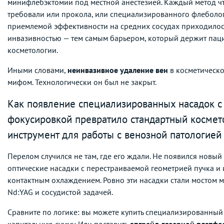
минифлебэктомии под местной анестезией. Каждый метод что
требовали или прокола, или специализированного флеболог
приемлемой эффективности на средних сосудах приходилос
инвазивностью — тем самым барьером, который держит паци
косметологии.
Иными словами,
неинвазивное удаление вен
в косметическо
мифом. Технологически он был не закрыт.
Как появление специализированных насадок с
фокусировкой превратило стандартный космет
инструмент для работы с венозной патологией
Перелом случился не там, где его ждали. Не появился новый
оптические насадки с перестраиваемой геометрией пучка 
контактным охлаждением. Ровно эти насадки стали мостом 
Nd:YAG и сосудистой задачей.
Сравните по логике: вы можете купить специализированный 
капитальную сумму. Или поставить
апгрейд лазерной платф