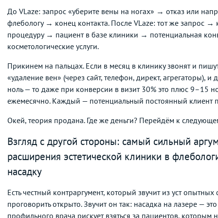
До VLaze: запрос «уберите вены на ногах» → отказ или нап
флебологу → конец контакта. После VLaze: тот же запрос → 
процедуру → пациент в базе клиники → потенциальная кон
косметологические услуги.
Прикинем на пальцах. Если в месяц в клинику звонят и пишу
«удаление вен» (через сайт, телефон, директ, агрегаторы), и 
ноль — то даже при конверсии в визит 30% это плюс 9–15 
ежемесячно. Каждый — потенциальный постоянный клиент п
Окей, теория продана. Где же деньги? Перейдём к следующем
Взгляд с другой стороны: самый сильный аргу
расширения эстетической клиники в флеболог
насадку
Есть честный контраргумент, который звучит из уст опытных
проговорить открыто. Звучит он так: насадка на лазере — эт
профильного врача рискует взяться за пациентов, которым 