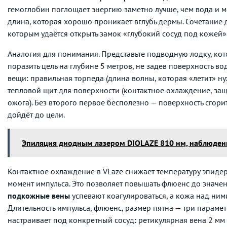
гемоглобин поглощает энергию заметно лучше, чем вода и м
длина, которая хорошо проникает вглубь дермы. Сочетание дв
которым удаётся открыть замок «глубокий сосуд под кожей»
Аналогия для понимания. Представьте подводную лодку, ко
поразить цель на глубине 5 метров, не задев поверхность во
вещи: правильная торпеда (длина волны, которая «летит» н
тепловой щит для поверхности (контактное охлаждение, з
ожога). Без второго первое бесполезно — поверхность сгори
дойдёт до цели.
Эпиляция диодным лазером DIOLAZE 810 нм, наблюдени
Контактное охлаждение в VLaze снижает температуру эпиде
момент импульса. Это позволяет повышать флюенс до значе
подкожные вены
успевают коагулироваться, а кожа над ними
Длительность импульса, флюенс, размер пятна — три парамет
настраивает под конкретный сосуд: ретикулярная вена 2 мм