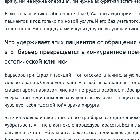
врачу. Им не нужна операция. Им нужна аккуратная эстетиче
Если ваша клиника заберёт хотя бы 0,5% этой аудитории — 
пациентов в год только по новой услуге. И это без учёта того,
за повторными процедурами и купит другие услуги клиники 
Что удерживает этих пациентов от обращения 
этот барьер превращается в конкурентное пр
эстетической клиники
Барьеров три. Страх инъекций — он отсекает значительную ч
склеротерапии. Слово «операция» в любых вариациях — оно
стационаром, наркозом, листком нетрудоспособности. Восп
«серьёзной медицины для запущенных случаев» — пациентка
чувствует себя «достойной» врача-хирурга.
Эстетическая клиника снимает все три барьера одним движе
«убрать вены» — но в контексте процедуры красоты. Без иглы
ощущения, что ты «больной». То же самое произошло двадца
ботулотоксина: они переехали из неврологии в косметологи