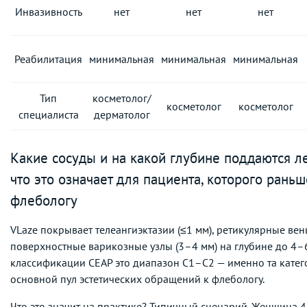
Инвазивность
нет
нет
нет
Реабилитация
минимальная
минимальная
минимальная
Тип
косметолог/
косметолог
косметолог
специалиста
дерматолог
Какие сосуды и на какой глубине поддаются л
что это означает для пациента, которого рань
флебологу
VLaze покрывает телеангиэктазии (≤1 мм), ретикулярные вен
поверхностные варикозные узлы (3–4 мм) на глубине до 4
классификации CEAP это диапазон C1–C2 — именно та катего
основной пул эстетических обращений к флебологу.
Что это значит на практике? Типичный сценарий. Женщина 4