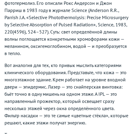
фототермолиз. Его описали Рокс Андерсон и Джон
Парриш в 1983 году в журнале Science (Anderson R.R.,
Parrish J.A. «Selective Photothermolysis: Precise Microsurgery
by Selective Absorption of Pulsed Radiation», Science, 1983,
220(4596), 524–527). Суть: свет определённой длины
волны поглощается конкретными хромофорами кожи —
меланином, оксигемоглобином, водой — и преобразуется
в тепло.
Вот аналогия для тех, кто привык мыслить категориями
клинического оборудования. Представьте, что кожа — это
многоэтажное здание. Крем работает на уровне входной
двери — эпидермис. Лазер — это снайперская винтовка:
бьёт точно в одну мишень на одном этаже. А IPL — это
направленный прожектор, который освещает сразу
несколько этажей через окна определённого цвета.
Фильтр насадки — это те самые «цветные стёкла», которые
решают, какие этажи получат энергию.