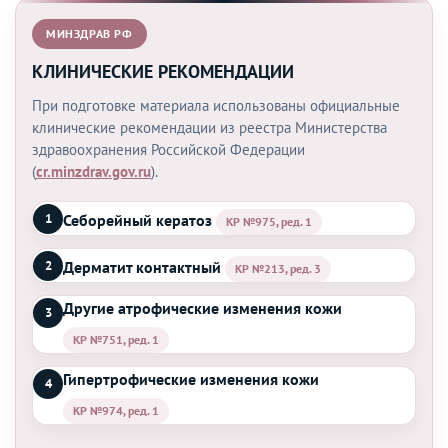
МИНЗДРАВ РФ
КЛИНИЧЕСКИЕ РЕКОМЕНДАЦИИ
При подготовке материала использованы официальные
клинические рекомендации из реестра Министерства
здравоохранения Российской Федерации
(
cr.minzdrav.gov.ru
).
Себорейный кератоз
1
КР №975, ред. 1
Дерматит контактный
2
КР №213, ред. 3
Другие атрофические изменения кожи
3
КР №751, ред. 1
Гипертрофические изменения кожи
4
КР №974, ред. 1