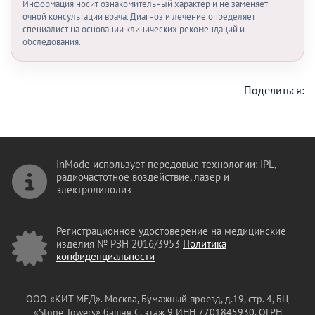
Информация носит ознакомительный характер и не заменяет
очной консультации врача. Диагноз и лечение определяет
специалист на основании клинических рекомендаций и
обследования.
Поделиться:
InMode использует передовые технологии: IPL,
радиочастотное воздействие, лазер и
электролиполиз
Регистрационное удостоверение на медицинские
изделия № РЗН 2016/3953
Политика
конфиденциальности
ООО «КИТ МЕД». Москва, Бумажный проезд, д.19, стр. 4, БЦ
«Stone Towers» башня C, этаж 9
ИНН 7701845930, ОГРН