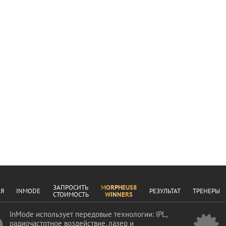
ЗАПРОСИТЬ
MORPHEUS8
АЯ
INMODE
РЕЗУЛЬТАТ
ТРЕНЕРЫ
СТОИМОСТЬ
WINNERS
InMode использует передовые технологии: IPL,
радиочастотное воздействие, лазер и