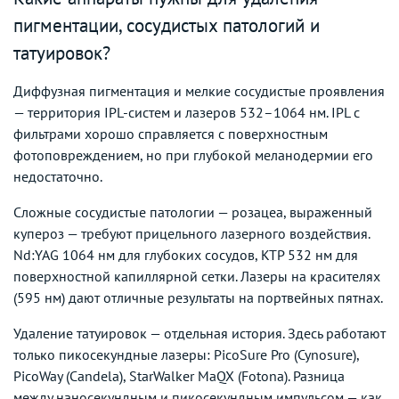
пигментации, сосудистых патологий и
татуировок?
Диффузная пигментация и мелкие сосудистые проявления
— территория IPL-систем и лазеров 532–1064 нм. IPL с
фильтрами хорошо справляется с поверхностным
фотоповреждением, но при глубокой меланодермии его
недостаточно.
Сложные сосудистые патологии — розацеа, выраженный
купероз — требуют прицельного лазерного воздействия.
Nd:YAG 1064 нм для глубоких сосудов, KTP 532 нм для
поверхностной капиллярной сетки. Лазеры на красителях
(595 нм) дают отличные результаты на портвейных пятнах.
Удаление татуировок — отдельная история. Здесь работают
только пикосекундные лазеры: PicoSure Pro (Cynosure),
PicoWay (Candela), StarWalker MaQX (Fotona). Разница
между наносекундным и пикосекундным импульсом — как