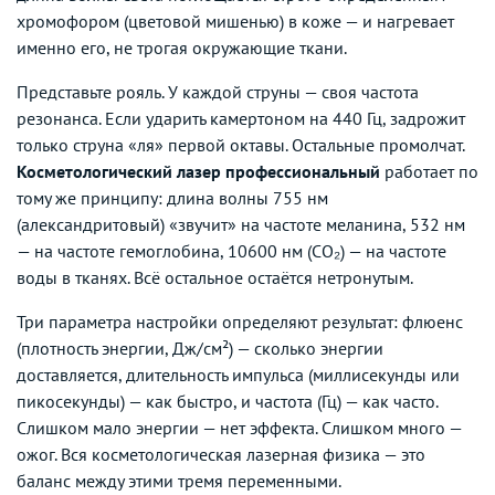
хромофором (цветовой мишенью) в коже — и нагревает
именно его, не трогая окружающие ткани.
Представьте рояль. У каждой струны — своя частота
резонанса. Если ударить камертоном на 440 Гц, задрожит
только струна «ля» первой октавы. Остальные промолчат.
Косметологический лазер профессиональный
работает по
тому же принципу: длина волны 755 нм
(александритовый) «звучит» на частоте меланина, 532 нм
— на частоте гемоглобина, 10600 нм (CO₂) — на частоте
воды в тканях. Всё остальное остаётся нетронутым.
Три параметра настройки определяют результат: флюенс
(плотность энергии, Дж/см²) — сколько энергии
доставляется, длительность импульса (миллисекунды или
пикосекунды) — как быстро, и частота (Гц) — как часто.
Слишком мало энергии — нет эффекта. Слишком много —
ожог. Вся косметологическая лазерная физика — это
баланс между этими тремя переменными.